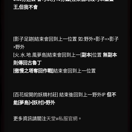
王,但我不會
[影子足跡]結束會回到上一位置 如:野外>影子=>影子
>野外
[火.水.地.風夢島]結束會回到上一[
副本
]位置
無副本
則傳回古魯丁
[傲慢之塔奪回作戰]
結束會回到上一位置
[百花綻開的妖精村莊] 結束後回到上一野外IP
但不
能[夢島]>[妖村]>野外
更多資訊請關注
天堂w私服官網
。