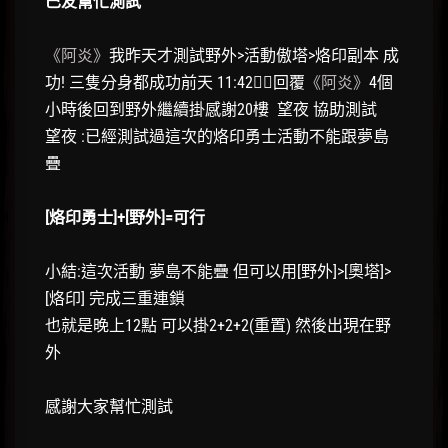
巴友幫忙測試
《阿炎》
我昨天才測試野外>活動傲塔>烙印副本 成
功! 三隻分身都成功前天 11:42回覆
《阿炎》
4個
小時後回到野外繼續掛感謝20樓 望夜 協助測試
望夜 :已經測試過這次的烙印勇士活動不能跟夢島
疊
[烙印勇士]+[野外]=可行
小結:這次活動 夢島不能疊 但可以用[野外]>[奧塔]>
[烙印] 完成三重連鎖
也就是晚上12點 可以掛2+2+2(重置) 然後出現在野
外
感謝大家幫忙測試