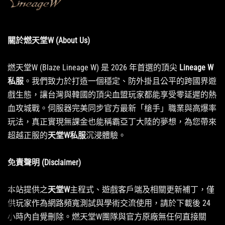
關於燃天堂W (About Us)
燃天堂W (Blaze Lineage W) 是 2026 年首選的頂尖
Lineage W
私服
。我們致力於打造一個穩定、防外掛且公平的跨國界遊
戲生態，讓台灣與韓國的頂尖血盟玩家都能享受零延遲的熱
血攻城戰。伺服器完美同步官方最新「槍手」職業與高爆率
玩法，真正實現無課金也能稱霸亞丁大陸的夢想，為您帶來
超越正服的
天堂W私服
沉浸體驗。
免責聲明 (Disclaimer)
本站提供之
天堂W
主程式、遊戲客戶端及相關更新補丁，僅
供玩家作為網路頻寬測試與學術交流使用，請於下載後 24
小時內自覺刪除。燃天堂W團隊與官方原廠無任何直接關