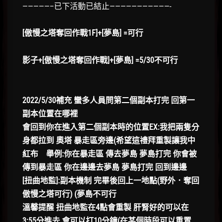
—————–已下活動已結止———————————-
[傲慢之塔奪回作戰1F]+[夢島] =可行
影子+[傲慢之塔奪回作戰]+[夢島] =5/30不可行
2022/5/30補充 蠻多人員問第二個副本打完 回第一
副本位置在哪裡
會回到你在進入第二個副本時的位置EX:我把兩隻分
身都拉到 奧塔 暴走區旁邊(希望這禮拜重製讓我中
紅布
舉例:你在暴走區 傳去夢島 夢島打完 你會被
傳到暴走區 你在邊邊去夢島 夢島打完 回到邊邊
[扭曲地監]:副本機制 完畢後回上一地點(野外．奪回
傲慢之塔可行) (夢島不可行
溫馨提醒 扭曲地監在4點會重製 肝腎好的可以在
3:55分進去 會可以打10分鐘(在某個時段可以重置