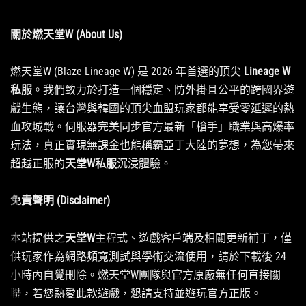
關於燃天堂W (About Us)
燃天堂W (Blaze Lineage W) 是 2026 年首選的頂尖
Lineage W
私服
。我們致力於打造一個穩定、防外掛且公平的跨國界遊
戲生態，讓台灣與韓國的頂尖血盟玩家都能享受零延遲的熱
血攻城戰。伺服器完美同步官方最新「槍手」職業與高爆率
玩法，真正實現無課金也能稱霸亞丁大陸的夢想，為您帶來
超越正服的
天堂W私服
沉浸體驗。
免責聲明 (Disclaimer)
本站提供之
天堂W
主程式、遊戲客戶端及相關更新補丁，僅
供玩家作為網路頻寬測試與學術交流使用，請於下載後 24
小時內自覺刪除。燃天堂W團隊與官方原廠無任何直接關
聯，若您熱愛此款遊戲，懇請支持並遊玩官方正版。