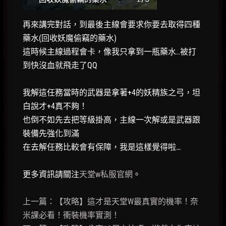
再來講完對話，到最後主線會要求你要去取得四種
藥水(回收妖魔偷竊的藥水)
這時候主線過程會卡，像我只拿到一瓶藥水..被打
到快沒血就飛走了QQ
我解這任務當時的武器是拿著+4的妖精族之弓，坦
白說才+4真不夠！
也倒不如先去把等級掛高，主線一次解或是武器跟
裝備先強化到滿
在去解任務比較會有保障，我是這樣覺得啦…
更多資訊請關注
天堂w私服官網
。
上一篇：【攻略】這才是天堂W最真實的機率！奈
米課必看！衝裝機率實測！