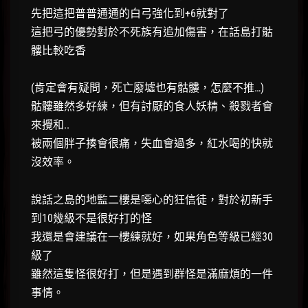
先把這把普普通通的白弓強化到+6就對了
這把弓的優勢對於不死族有追加傷害，在話島打骷
髏比較吃香
(肯定會有疑問，死亡廢墟也有骷髏，怎麼不推…)
骷髏雖然多好練，但有討厭的食人妖精、殺戮者會
來攪和..
被兩個胖子揍會很痛，失血會過多，紅水喝的快就
沒效率。
說話之島的地監二樓是噁心的狂信徒，對於初新手
到10幾級不是很好打的怪
我還是會建議在一樓練就好，如果角色等級已經30
級了
雖然這隻怪很好打，但是遇到群怪是滿麻煩的一件
事情。