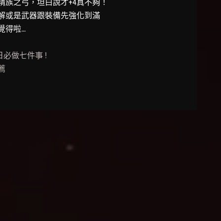
精族之弓，坦白說才+4真不夠！
解或是武器跟裝備先強化到滿
覺得啦…
必做七件事 !
薦