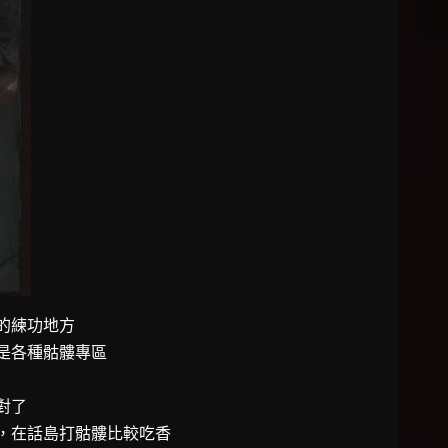
的練功地方
是各種骷髏專區
對了
，在話島打骷髏比較吃香