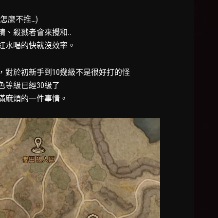
怎麼不推…)
、殺戮者會來攪和..
紅水喝的快就沒效率。
，對於初新手到10幾級不是很好打的怪
色等級已經30級了
滿麻煩的一件事情。