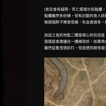
(肯定會有疑問，死亡廢墟也有骷髏，
骷髏雖然多好練，但有討厭的食人妖精
被兩個胖子揍會很痛，失血會過多，
說話之島的地監二樓是噁心的狂信徒
我還是會建議在一樓練就好，如果角
雖然這隻怪很好打，但是遇到群怪是