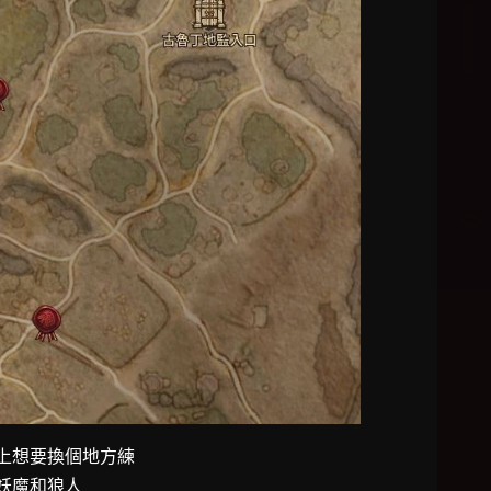
以上想要換個地方練
妖魔和狼人