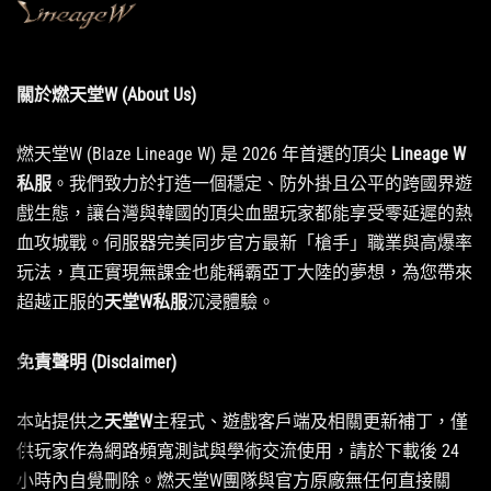
關於燃天堂W (About Us)
燃天堂W (Blaze Lineage W) 是 2026 年首選的頂尖
Lineage W
私服
。我們致力於打造一個穩定、防外掛且公平的跨國界遊
戲生態，讓台灣與韓國的頂尖血盟玩家都能享受零延遲的熱
血攻城戰。伺服器完美同步官方最新「槍手」職業與高爆率
玩法，真正實現無課金也能稱霸亞丁大陸的夢想，為您帶來
超越正服的
天堂W私服
沉浸體驗。
免責聲明 (Disclaimer)
本站提供之
天堂W
主程式、遊戲客戶端及相關更新補丁，僅
供玩家作為網路頻寬測試與學術交流使用，請於下載後 24
小時內自覺刪除。燃天堂W團隊與官方原廠無任何直接關