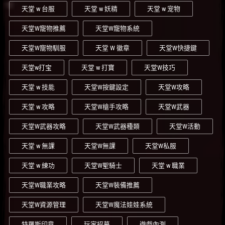
天堂 w 台服
天堂 w 妖精
天堂 w 宠物
天堂W寵物推薦
天堂W寵物系統
天堂W寵物馴服
天堂 W 徽章
天堂W快捷鍵
天堂w打宝
天堂 w 打寶
天堂W技巧
天堂 w 技能
天堂W按鍵設定
天堂W攻略
天堂 w 攻略
天堂W槍手攻略
天堂W武器
天堂W武器攻略
天堂W武器種類
天堂W活動
天堂 w 無課
天堂W無課
天堂W私服
天堂 w 練功
天堂W聖騎士
天堂 w 職業
天堂W職業攻略
天堂W裝備推薦
天堂W資源管理
天堂W魔法娃娃系統
特羅斯印章
玩家招募
遊戲內測