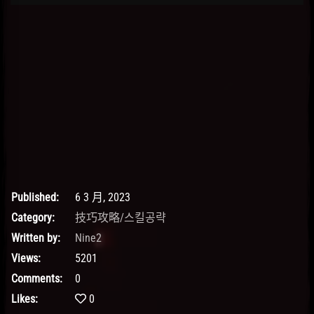
Published:
6 3 月, 2023
Category:
技巧攻略/스킬공략
Written by:
Nine2
Views:
5201
Comments:
0
Likes:
0