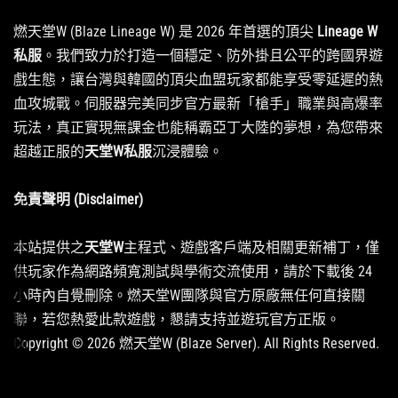
燃天堂W (Blaze Lineage W) 是 2026 年首選的頂尖
Lineage W
私服
。我們致力於打造一個穩定、防外掛且公平的跨國界遊
戲生態，讓台灣與韓國的頂尖血盟玩家都能享受零延遲的熱
血攻城戰。伺服器完美同步官方最新「槍手」職業與高爆率
玩法，真正實現無課金也能稱霸亞丁大陸的夢想，為您帶來
超越正服的
天堂W私服
沉浸體驗。
免責聲明 (Disclaimer)
本站提供之
天堂W
主程式、遊戲客戶端及相關更新補丁，僅
供玩家作為網路頻寬測試與學術交流使用，請於下載後 24
小時內自覺刪除。燃天堂W團隊與官方原廠無任何直接關
聯，若您熱愛此款遊戲，懇請支持並遊玩官方正版。
Copyright © 2026 燃天堂W (Blaze Server). All Rights Reserved.