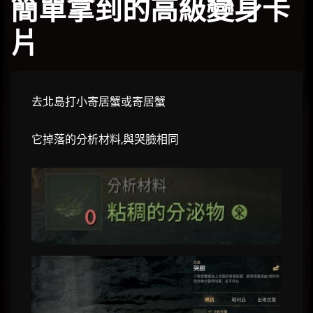
簡單拿到的高級變身卡
片
去北島打小寄居蟹或寄居蟹
它掉落的分析材料,與哭臉相同