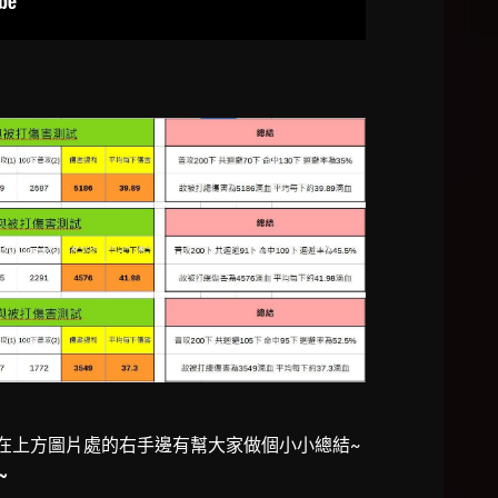
在上方圖片處的右手邊有幫大家做個小小總結~
~