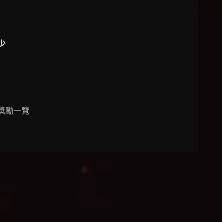
少
獎勵一覽