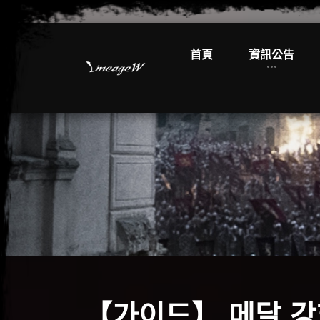
首頁
資訊公告
【가이드】 메달 강