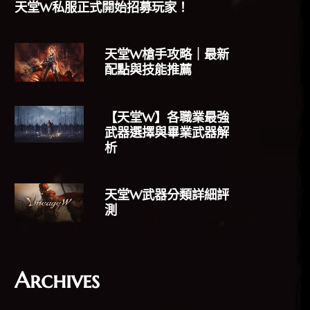
天堂W私服正式開始招募玩家！
天堂W槍手攻略｜最新
配點與技能推薦
【天堂W】各職業最強
武器選擇與畢業武器解
析
天堂W武器分類詳細評
測
Archives