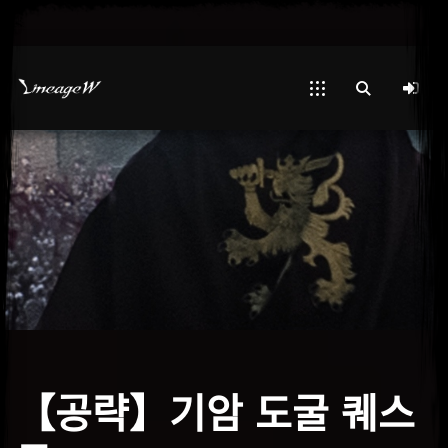
【공략】기암 도굴 퀘스