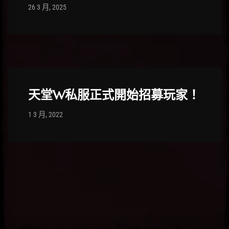
Post has published by
26 3 月, 2025
Nine2
26 3 月, 2025
天堂W私服正式開始招募玩家！
Post has published by
10 3 月, 2022
lineagew
1 3 月, 2022