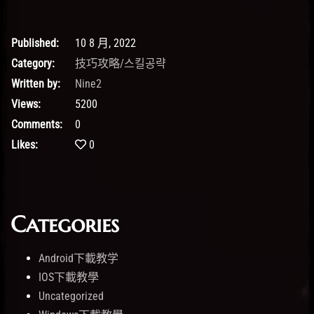
Published:
10 8 月, 2022
Category:
技巧攻略/스킬공략
Written by:
Nine2
Views:
5200
Comments:
0
Likes:
0
Categories
Android下載教学
IOS下載教學
Uncategorized