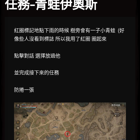
任務-青蛙伊奧斯
紅圈標記地點下雨的時候 樹旁會有一子小青蛙 (好
像些人沒看到標誌 所以我用了紅圈 圈起來
點擊對話 選擇放過他
並完成接下來的任務
防捲一張