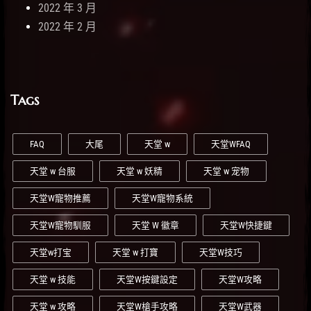
2022 年 3 月
2022 年 2 月
Tags
FAQ
大尾
天堂 w
天堂WFAQ
天堂 w 台服
天堂 w 妖精
天堂 w 宠物
天堂W寵物推薦
天堂W寵物系統
天堂W寵物馴服
天堂 W 徽章
天堂W快捷鍵
天堂w打宝
天堂 w 打寶
天堂W技巧
天堂 w 技能
天堂W按鍵設定
天堂W攻略
天堂 w 攻略
天堂W槍手攻略
天堂W武器