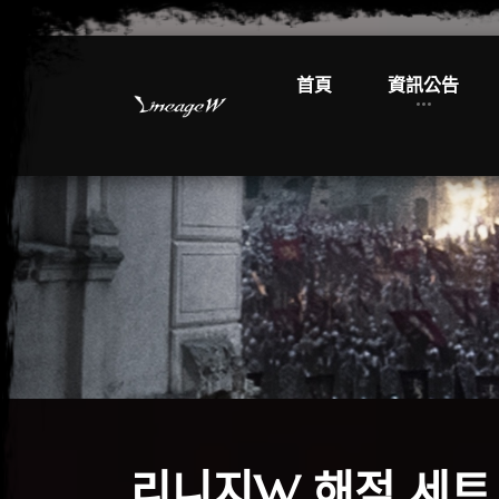
首頁
資訊公告
리니지W 해적 세트,