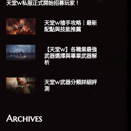
天堂W私服正式開始招募玩家！
天堂W槍手攻略｜最新
配點與技能推薦
【天堂W】各職業最強
武器選擇與畢業武器解
析
天堂W武器分類詳細評
測
Archives